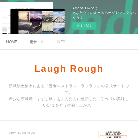
Ameba Owndで
あなただけのホームページやブログをつ
くろう
今すぐ試す
HOME
定食・丼
INFO
Laugh Rough
茨城県土浦市にある「定食レストラン ラフラフ」の公式サイトで
す。
希少な茨城産「すずし豚」をふんだんに使用した、手作りの美味し
い定食をどうぞ召し上がれ！
2024.10.23 01:59