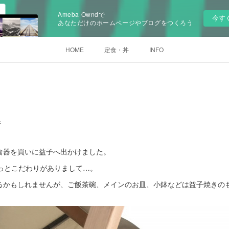
Ameba Owndで
今す
あなただけのホームページやブログをつくろう
HOME
定食・丼
INFO
器
食器を買いに益子へ出かけました。
はちょっとこだわりがありまして…。
るかもしれませんが、ご飯茶碗、メインのお皿、小鉢などは益子焼きの