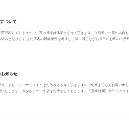
業について
大変混雑してしまうので、夜の営業は休業とさせて頂きます。(※雨天中止等の場合も
お休みとなります)また店内の混雑状況を考慮し、誠に勝手ながら当日のお席のご予
更のお知らせ
がら都合により、ディナータイムはお休みとさせて頂きますので何卒よろしくお願い申
いたします！みなさまのご来店をお待ちしております。【営業時間】🌞ランチタイ