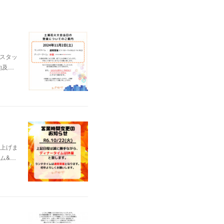
スタッ
約及…
し上げま
ム&…