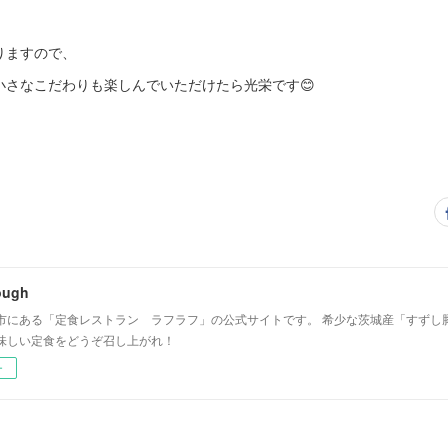
りますので、
小さなこだわりも楽しんでいただけたら光栄です😊
ough
市にある「定食レストラン ラフラフ」の公式サイトです。 希少な茨城産「すずし
味しい定食をどうぞ召し上がれ！
ー