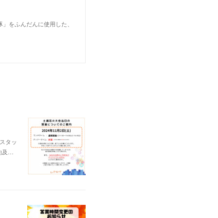
豚」をふんだんに使用した、
スタッ
約及…