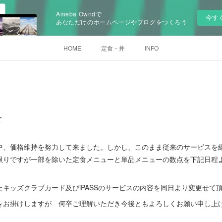
Ameba Owndで
今す
あなただけのホームページやブログをつくろう
HOME
定食・丼
INFO
せ
中、価格維持を努力して来ました。しかし、このまま従来のサービスを
限りですが一部を除いた定食メニューと単品メニューの数点を下記日程
キッズクラブカード及びiPASSのサービスの内容を同日より変更せて
をお掛けしますが 何卒ご理解いただき今後ともよろしくお願い申し上