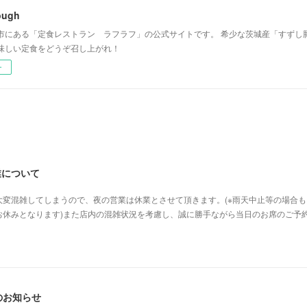
ough
市にある「定食レストラン ラフラフ」の公式サイトです。 希少な茨城産「すずし
味しい定食をどうぞ召し上がれ！
ー
業について
大変混雑してしまうので、夜の営業は休業とさせて頂きます。(※雨天中止等の場合も
お休みとなります)また店内の混雑状況を考慮し、誠に勝手ながら当日のお席のご予
更のお知らせ