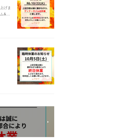
し上げま
ム&…