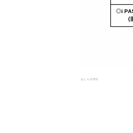
おしらせ
(
53
)